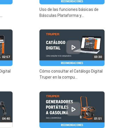
Uso de las funciones básicas de
..
Básculas Plataforma y...
02:57
03:30
igital
Cómo consultar el Catálogo Digital
Truper en la compu...
04:40
01:51