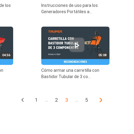
de los
Instrucciones de uso para los
Generadores Portátiles a...
04:56
05:08
on
Cómo armar una carretilla con
Bastidor Tubular de 3 co...
1
2
3
5
…
…